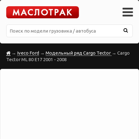
→
Iveco Ford
→
Модельный ряд Cargo Tector
→ Cargo
Tector ML 80 E17 2001 - 2008