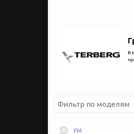
Г
В 
пр
FM