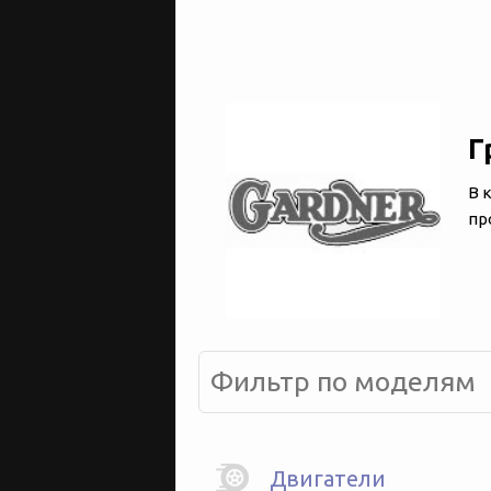
Г
В 
пр
Двигатели