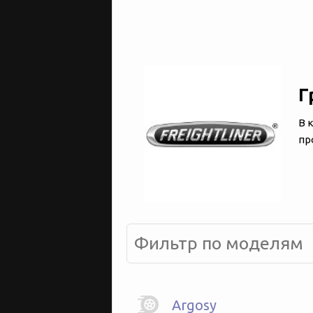
Г
В 
пр
Argosy